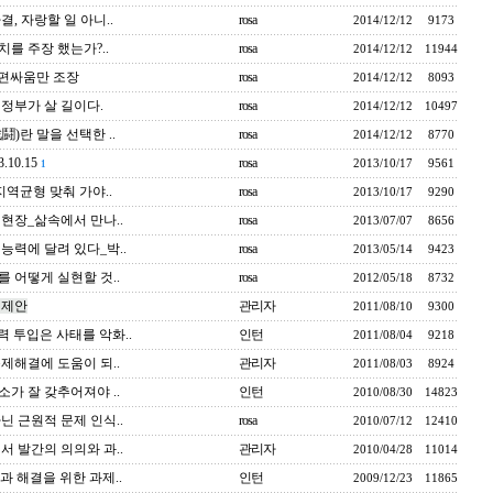
, 자랑할 일 아니..
rosa
2014/12/12
9173
치를 주장 했는가?..
rosa
2014/12/12
11944
 편싸움만 조장
rosa
2014/12/12
8093
정부가 살 길이다.
rosa
2014/12/12
10497
)란 말을 선택한 ..
rosa
2014/12/12
8770
10.15
rosa
2013/10/17
9561
1
역균형 맞춰 가야..
rosa
2013/10/17
9290
현장_삶속에서 만나..
rosa
2013/07/07
8656
능력에 달려 있다_박..
rosa
2013/05/14
9423
 어떻게 실현할 것..
rosa
2012/05/18
8732
 제안
관리자
2011/08/10
9300
 투입은 사태를 악화..
인턴
2011/08/04
9218
제해결에 도움이 되..
관리자
2011/08/03
8924
가 잘 갖추어져야 ..
인턴
2010/08/30
14823
닌 근원적 문제 인식..
rosa
2010/07/12
12410
서 발간의 의의와 과..
관리자
2010/04/28
11014
 해결을 위한 과제..
인턴
2009/12/23
11865