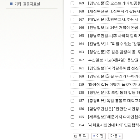
[경남신문]② 오스트리아 빈공항
169
[새전북신문] 1.전북지역 갈등
168
[매일신문] ①반면교사, 하남시
167
[전남일보] 3. 34년 거북이 완공
166
[경남도민일보]② 사회적 합의
165
[전남일보] 4. "피할수 없는 '갈
164
[청양신문] ③ 깊은 감정의 골,
163
부산일보 기고(4월4일): 동남권 
162
[경인일보] [지역갈등해법 선진국
161
[경남신문]⑤.끝 우리가 나아가
160
'화장장 갈등 어떻게 풀것인가'
159
[청양신문] ① 조정 통해 갈등 
158
[충청리뷰] 독일 훔볼트 대학교
157
[담양주간신문] "깐깐한 시민정신"
156
[제주일보]“해군기지 다자간협
155
'시화호시민연대회의' 민관협력
154