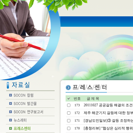
번호
글 제 목
20111027 공공갈등 해결의 조건
173
제주 해군기지 갈등에 대한 정부
172
[경남도민일보]③ 갈등 조정하
171
[충청리뷰] “협상은 심리적 행위
170