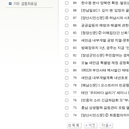
한수원 본사 양북면 확정..발표는
89
[전남일보] 1. 깊이 팬 '감정의 
88
[양산시민신문] ④ 하남시와 시
87
공공갈등의 예방과 해결에 관한
86
[청양신문] ② 이해집단간 신뢰
85
새만금 내부개발 공방 치열-문
84
방폐장유치 1년, 경주는 지금 ‘민
83
[장성군민신문] 주민참여는 경제
82
오늘 새만금 특별법 제정 공청회 .
81
100226 부안사태 백서발간 박태
80
새만금 내부개발계획 내년초로 
79
[해남신문] 1.오스트리아 빈공
78
태안 `우리바다 살리기' 세미나
77
[민중의 소리 긴급좌담회 3] “부
76
충남 상생협력.갈등관리 포럼 열
75
[양산시민신문] ② 최종합의까지 
74