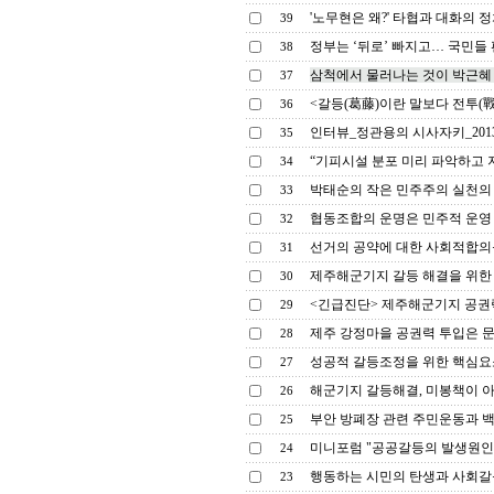
'노무현은 왜?' 타협과 대화의 정
39
정부는 ‘뒤로’ 빠지고… 국민들
38
삼척에서 물러나는 것이 박근혜 
37
<갈등(葛藤)이란 말보다 전투(戰鬪
36
인터뷰_정관용의 시사자키_2013.
35
“기피시설 분포 미리 파악하고 지
34
박태순의 작은 민주주의 실천의 
33
협동조합의 운명은 민주적 운영 
32
선거의 공약에 대한 사회적합의를
31
제주해군기지 갈등 해결을 위한
30
<긴급진단> 제주해군기지 공권력
29
제주 강정마을 공권력 투입은 문
28
성공적 갈등조정을 위한 핵심요소
27
해군기지 갈등해결, 미봉책이 아
26
부안 방폐장 관련 주민운동과 백
25
미니포럼 "공공갈등의 발생원인과
24
행동하는 시민의 탄생과 사회갈
23