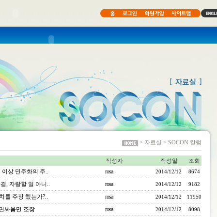
> 자료실 > SOCON 칼럼
작성자
작성일
조회
 이상 민주화의 주..
rosa
2014/12/12
8674
, 자랑할 일 아니..
rosa
2014/12/12
9182
치를 주장 했는가?..
rosa
2014/12/12
11950
 편싸움만 조장
rosa
2014/12/12
8098