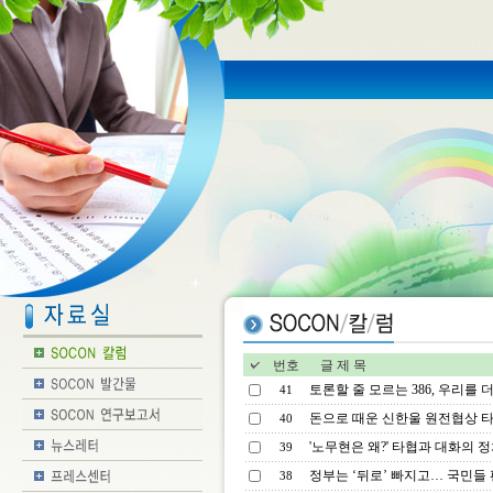
번호
글 제 목
토론할 줄 모르는 386, 우리를 더
41
돈으로 때운 신한울 원전협상 타결
40
'노무현은 왜?' 타협과 대화의 정
39
정부는 ‘뒤로’ 빠지고… 국민들
38