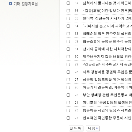
삼척에서 물러나는 것이 박근혜 
37
<갈등(葛藤)이란 말보다 전투(戰鬪
36
인터뷰_정관용의 시사자키_2013.
35
“기피시설 분포 미리 파악하고 지
34
박태순의 작은 민주주의 실천의 
33
협동조합의 운명은 민주적 운영 
32
선거의 공약에 대한 사회적합의를
31
제주해군기지 갈등 해결을 위한
30
<긴급진단> 제주해군기지 공권력
29
제주 강정마을 공권력 투입은 문
28
성공적 갈등조정을 위한 핵심요소
27
해군기지 갈등해결, 미봉책이 아
26
부안 방폐장 관련 주민운동과 백
25
미니포럼 "공공갈등의 발생원인과
24
행동하는 시민의 탄생과 사회갈
23
반복적인 국민통합 주문이 시민을
22