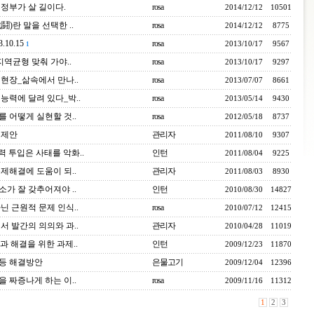
정부가 살 길이다.
rosa
2014/12/12
10501
)란 말을 선택한 ..
rosa
2014/12/12
8775
10.15
rosa
2013/10/17
9567
1
역균형 맞춰 가야..
rosa
2013/10/17
9297
현장_삶속에서 만나..
rosa
2013/07/07
8661
능력에 달려 있다_박..
rosa
2013/05/14
9430
 어떻게 실현할 것..
rosa
2012/05/18
8737
 제안
관리자
2011/08/10
9307
 투입은 사태를 악화..
인턴
2011/08/04
9225
제해결에 도움이 되..
관리자
2011/08/03
8930
가 잘 갖추어져야 ..
인턴
2010/08/30
14827
닌 근원적 문제 인식..
rosa
2010/07/12
12415
서 발간의 의의와 과..
관리자
2010/04/28
11019
 해결을 위한 과제..
인턴
2009/12/23
11870
등 해결방안
은물고기
2009/12/04
12396
 짜증나게 하는 이..
rosa
2009/11/16
11312
1
2
3